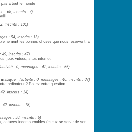
it pas a tout le monde
s : 68, inscrits : 7)
e!!!
2, inscrits : 101)
ages : 54, inscrits : 16)
er pleinement les bonnes choses que nous réservent la
 49, inscrits : 47)
s, jeux videos, sites internet
(activité : 0, messages : 47, inscrits : 56)
ormatique
(activité : 0, messages : 46, inscrits : 87)
tre ordinateur ? Posez votre question.
42, inscrits : 14)
 42, inscrits : 18)
ssages : 38, inscrits : 5)
es, astuces incontournables (mieux se servir de son
!