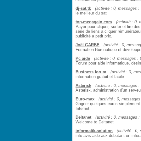
dj-sat.tk
(activité : 0, messages : 6
le meilleur du sat
top-megagain.com
(activité : 0,
Payer pour cliquer, surfer et lire 
série de liens à cliquer rémunérateur
publicité a petit prix.
Joël GARBE
(activité : 0, message
Formation Bureautique et dévelop
Pc aide
(activité : 0, messages : 6
Forum pour aide informatique, desinf
Business forum
(activité : 0, mes
information gratuit et facile
Asterisk
(activité : 0, messages : 5
Asterisk, administration d'un serve
Euro-max
(activité : 0, messages :
Gagner quelques euros simplement
Internet
Deltanet
(activité : 0, messages : 5
Welcome to Deltanet
informatik-solution
(activité : 0,
info avis aide aux debutant en info