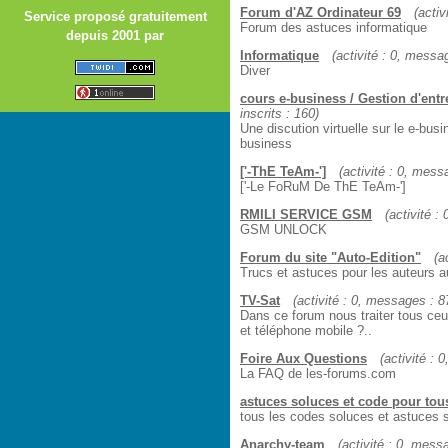
Forum d'AZ Ordinateur 69
(activ
Service proposé gratuitement
Forum des astuces informatique
depuis 2001 par
Informatique
(activité : 0, messag
Diver
cours e-business / Gestion d'entre
inscrits : 160)
Une discution virtuelle sur le e-bus
business
['-ThE TeAm-']
(activité : 0, messa
['-Le FoRuM De ThE TeAm-']
RMILI SERVICE GSM
(activité :
GSM UNLOCK
Forum du site "Auto-Edition"
(a
Trucs et astuces pour les auteurs a
TV-Sat
(activité : 0, messages : 87
Dans ce forum nous traiter tous ceux
et téléphone mobile ?..
Foire Aux Questions
(activité : 
La FAQ de les-forums.com
astuces soluces et code pour tous
tous les codes soluces et astuces 
Anarchy-team
(activité : 0, messa