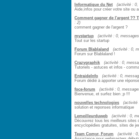
Informatique du Net
(activité : 0
Aide,infos pour créer votre site ou
Comment gagner de l'argent ?? T
: 2)
comment gagner de l'argent ?
mystartup
(activité : 0, messages 
Tout sur les startup
Forum Blablaland
(activité : 0, 
Forum sur Blablaland !
Crazygraphik
(activité : 0, messag
Tutoriels - astuces et infos - com
EntraideInfo
(activité : 0, message
Forum dédié à apporter une réponse 
foce-forum
(activité : 0, messages
Bienvenue, et surfez bien ;p !!!
nouvelles technologies
(activité
solution et reponses informatique
Lemeilleurduweb
(activité : 0, m
Découvrez tous les meilleurs sites 
encyclopédies gratuites, sites de je
Team Comyr, Forum
(activité : 
Assistance pour webmasters début