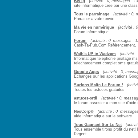
Bts Ig
(activité : 0, messages : 13,
site informatique crée par une clas
Tous le parrainage
(activité : 0,
Parrainer a votre envie
Ma vie en numérique
(activité : 
Forum informatique
Forum
(activité : 0, messages : 12
Cash-Ta-Pub.Com Référencement, 
Wath's UP in Wadzam
(activité 
Informatique telephonie piratage m
telechargement complet sms gratuit 
Google Apps
(activité : 0, messag
Echanges sur les applications Goog
Surfons Malin Le Forum !
(activ
Toutes les astuces gratuites
astuces-ordi
(activité : 0, message
le forum assosier a mon site d'aide 
NeoCorp©
(activité : 0, messages 
aide informatique sur le software
Tous Gagnant Sur Le Net
(activi
Tous ensemble tirons profit du net! 
l'argent.