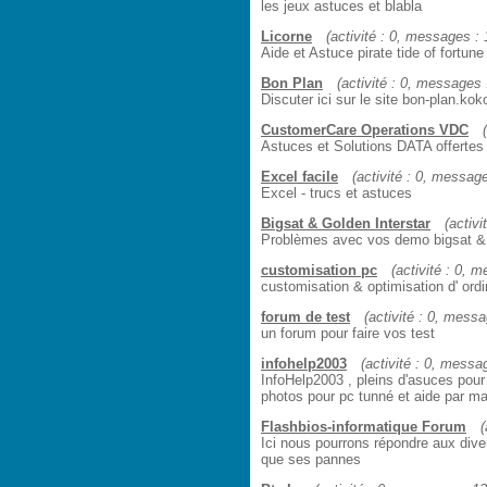
les jeux astuces et blabla
Licorne
(activité : 0, messages : 1
Aide et Astuce pirate tide of fortune
Bon Plan
(activité : 0, messages :
Discuter ici sur le site bon-plan.k
CustomerCare Operations VDC
Astuces et Solutions DATA offert
Excel facile
(activité : 0, message
Excel - trucs et astuces
Bigsat & Golden Interstar
(activi
Problèmes avec vos demo bigsat & 
customisation pc
(activité : 0, m
customisation & optimisation d' ord
forum de test
(activité : 0, messa
un forum pour faire vos test
infohelp2003
(activité : 0, messag
InfoHelp2003 , pleins d'asuces pour
photos pour pc tunné et aide par mai
Flashbios-informatique Forum
(
Ici nous pourrons répondre aux dive
que ses pannes