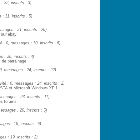
: 32, inscrits : 3)
 : 31, inscrits : 5)
essages : 31, inscrits : 29)
 sur ebay
té : 0, messages : 30, inscrits : 8)
s : 25, inscrits : 4)
s de parrainage
 0, messages : 24, inscrits : 22)
ivité : 0, messages : 24, inscrits : 2)
ISTA et Microsoft Windows XP !
 messages : 23, inscrits : 11)
es forums.
messages : 20, inscrits : 5)
.
sages : 19, inscrits : 6)
ges : 19, inscrits : 2)