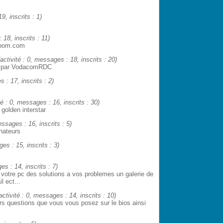
9, inscrits : 1)
 18, inscrits : 11)
okoom.com
(activité : 0, messages : 18, inscrits : 20)
es par VodacomRDC
s : 17, inscrits : 2)
té : 0, messages : 16, inscrits : 30)
golden interstar
essages : 16, inscrits : 5)
inateurs
ges : 15, inscrits : 3)
es : 14, inscrits : 7)
 votre pc des solutions a vos problemes un galerie de
l ect...
activité : 0, messages : 14, inscrits : 10)
rs questions que vous vous posez sur le bios ainsi