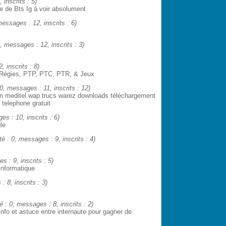
 inscrits : 5)
se de Bts Ig à voir absolument
 messages : 12, inscrits : 6)
0, messages : 12, inscrits : 3)
, inscrits : 8)
Régies, PTP, PTC, PTR, & Jeux
: 0, messages : 11, inscrits : 12)
sn meditel wap trucs warez downloads téléchargement
telephone gratuit
es : 10, inscrits : 6)
le
ité : 0, messages : 9, inscrits : 4)
s : 9, inscrits : 5)
informatique
: 8, inscrits : 3)
té : 0, messages : 8, inscrits : 2)
Info et astuce entre internaute pour gagner de