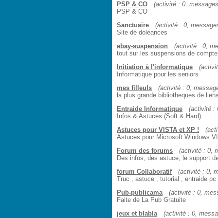
PSP & CO
(activité : 0, messages 
PSP & CO
Sanctuaire
(activité : 0, messages
Site de doleances
ebay-suspension
(activité : 0, m
tout sur les suspensions de compte
Initiation à l'informatique
(activi
Informatique pour les seniors
mes filleuls
(activité : 0, message
la plus grande bibliotheques de lien
Entraide Informatique
(activité :
Infos & Astuces (Soft & Hard)...
Astuces pour VISTA et XP !
(act
Astuces pour Microsoft Windows V
Forum des forums
(activité : 0,
Des infos, des astuce, le support d
forum Collaboratif
(activité : 0, 
Truc , astuce , tutorial , entraide pc 
Pub-publicama
(activité : 0, mes
Faite de La Pub Gratuite
jeux et blabla
(activité : 0, messa