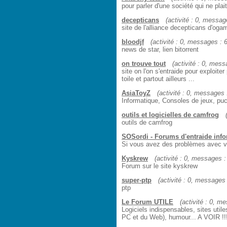
pour parler d'une société qui ne pla
decepticans
(activité : 0, message
site de l'alliance decepticans d'ogam
bloodjf
(activité : 0, messages : 6
news de star, lien bitorrent
on trouve tout
(activité : 0, mess
site on l'on s'entraide pour exploit
toile et partout ailleurs ...
AsiaToyZ
(activité : 0, messages :
Informatique, Consoles de jeux, puce
outils et logicielles de camfrog
outils de camfrog
SOSordi - Forums d'entraide inf
Si vous avez des problèmes avec vo
Kyskrew
(activité : 0, messages : 
Forum sur le site kyskrew
super-ptp
(activité : 0, messages :
ptp
Le Forum UTILE
(activité : 0, me
Logiciels indispensables, sites util
PC et du Web), humour... A VOIR !!