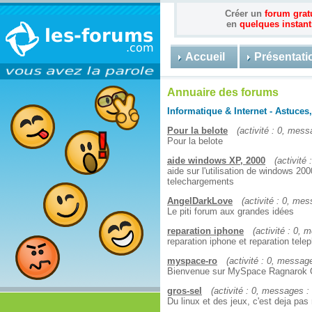
Créer un
forum grat
en
quelques instant
Accueil
Présentati
Annuaire des forums
Informatique & Internet - Astuces,
Pour la belote
(activité : 0, mess
Pour la belote
aide windows XP, 2000
(activité
aide sur l'utilisation de windows 20
telechargements
AngelDarkLove
(activité : 0, mes
Le piti forum aux grandes idées
reparation iphone
(activité : 0, 
reparation iphone et reparation tele
myspace-ro
(activité : 0, message
Bienvenue sur MySpace Ragnarok 
gros-sel
(activité : 0, messages : 
Du linux et des jeux, c'est deja pas