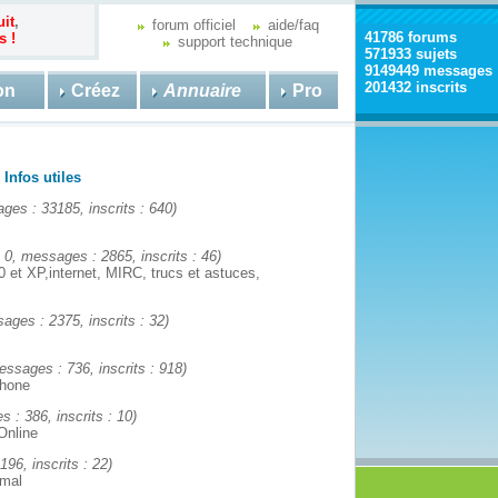
uit
,
forum officiel
aide/faq
41786 forums
s !
support technique
571933 sujets
9149449 messages
201432 inscrits
on
Créez
Annuaire
Pro
 Infos utiles
ages : 33185, inscrits : 640)
 : 0, messages : 2865, inscrits : 46)
00 et XP,internet, MIRC, trucs et astuces,
sages : 2375, inscrits : 32)
messages : 736, inscrits : 918)
phone
s : 386, inscrits : 10)
Online
196, inscrits : 22)
 mal