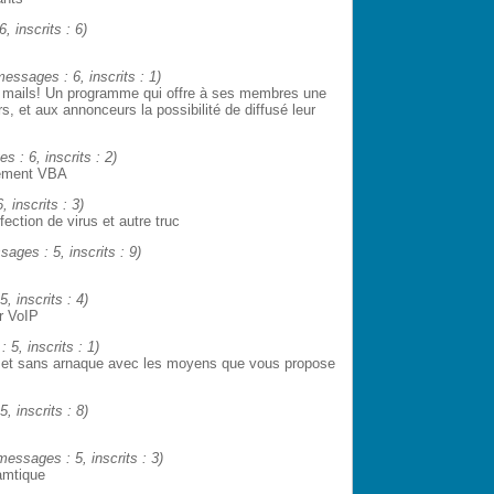
, inscrits : 6)
 messages : 6, inscrits : 1)
des mails! Un programme qui offre à ses membres une
s, et aux annonceurs la possibilité de diffusé leur
s : 6, inscrits : 2)
pement VBA
, inscrits : 3)
ection de virus et autre truc
sages : 5, inscrits : 9)
, inscrits : 4)
ur VoIP
 5, inscrits : 1)
 et sans arnaque avec les moyens que vous propose
, inscrits : 8)
 messages : 5, inscrits : 3)
ramtique