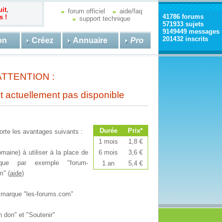
uit
,
forum officiel
aide/faq
41786 forums
s !
support technique
571933 sujets
9149449 messages
201432 inscrits
on
Créez
Annuaire
Pro
ATTENTION :
t actuellement pas disponible
Durée
Prix*
te les avantages suivants :
1 mois
1,8 €
aine) à utiliser à la place de
6 mois
3,6 €
l que par exemple "forum-
1 an
5,4 €
m" (
aide
)
la marque "les-forums.com"
n don" et "Soutenir"