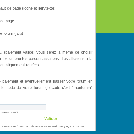
aut de page (icône et lien/texte)
 de page
 forum (.zip)
 (paiement validé) vous serez à même de choisir
r les différentes personnalisations. Les allusions à la
tomatiquement retirées
de paiement et éventuellement passer votre forum en
s le code de votre forum (le code c'est "monforum"
-forums.com")
act dépendant des conditions de paiement, voir page suivante