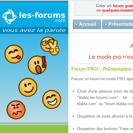
Créer un
forum grat
en
quelques instant
Accueil
Présentati
Le mode pro n'es
Forum PRO
::
Présentation
Passer un forum en mode PRO appor
Choix d'une adresse (nom de dom
"blabla.les-forums.com" te
blabla.com" ou "forum.blabla.co
Disparition de toute allusion à 
Disparition des boutons "Faire u