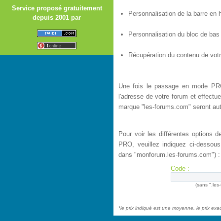
Service proposé gratuitement
Personnalisation de la barre en h
depuis 2001 par
Personnalisation du bloc de bas
Récupération du contenu de votre
Une fois le passage en mode PRO
l'adresse de votre forum et effectue
marque "les-forums.com" seront au
Pour voir les différentes options 
PRO, veuillez indiquez ci-dessou
dans "monforum.les-forums.com") :
Code :
(sans ".les
*le prix indiqué est une moyenne, le prix ex