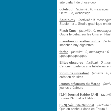
site parlant de chose cool
octetsud
(activité : 0, messages : 
OctetSud, webdesign
Studio-mx
(activité : 0, messages 
Studio-mx :: Studio graphique entiè
Flash Cms
(activité : 0, messages 
Ouvrir le débat sur les Cms en Flas
inannhen cigarettes online
(acti
inannhen buy cigarettes
forfor
(activité : 0, messages : 6, i
pppppppppppppppp
Elites obscures
(activité : 0, mes
Ce forum parle du site tribalwars et
forum de unrealnet
(activité : 0,
création de sites
jeunes créateurs du Maroc
(acti
jeunes créateurs
[J.H] Journal Habbo [J.H]
(activi
Suivez l'Actualité Habbo
[S.N] Sécurité National
(activité 
Que du bonheur dans ce Forum !