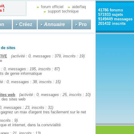
uit
,
forum officiel
aide/faq
41786 forums
s !
support technique
571933 sujets
9149449 messages
201432 inscrits
on
Créez
Annuaire
Pro
 de sites
IVE
(activité : 0, messages : 379, inscrits : 19)
ve
é : 0, messages : 195, inscrits : 87)
ts de genie informatique
ité : 0, messages : 38, inscrits : 15)
ites web
(activité : 0, messages : 25, inscrits : 10)
 des sites web
 0, messages : 23, inscrits : 31)
et gagnez un max d'argent tres facilement sur le net
scrits : 9)
que et internet, dans la convivialité
sages : 21, inscrits : 13)