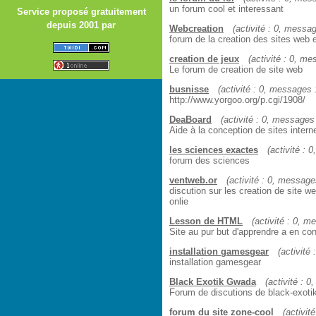
un forum cool et interessant
Service proposé gratuitement
depuis 2001 par
Webcreation
(activité : 0, messag
forum de la creation des sites web 
creation de jeux
(activité : 0, me
Le forum de creation de site web
busnisse
(activité : 0, messages :
http://www.yorgoo.org/p.cgi/1908/
DeaBoard
(activité : 0, messages :
Aide à la conception de sites intern
les sciences exactes
(activité : 
forum des sciences
ventweb.or
(activité : 0, messages
discution sur les creation de site we
onlie
Lesson de HTML
(activité : 0, m
Site au pur but d'apprendre a en con
installation gamesgear
(activité 
installation gamesgear
Black Exotik Gwada
(activité : 0
Forum de discutions de black-exoti
forum du site zone-cool
(activit