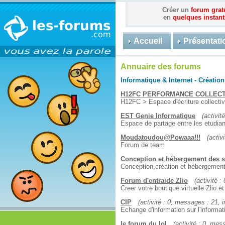
Créer un
forum grat
en
quelques instant
Accueil
Présentati
Annuaire des forums
Informatique & Internet - Création
H12FC PERFORMANCE COLLECT
H12FC > Espace d'écriture collecti
EST Genie Informatique
(activit
Espace de partage entre les etudian
Moudatoudou@Powaaa!!!
(activ
Forum de team
Conception et hébergement des s
Conception,création et hébergement
Forum d'entraide Zlio
(activité :
Creer votre boutique virtuelle Zlio 
CIP
(activité : 0, messages : 21, in
Echange d'information sur l'informati
le forum du lol
(activité : 0, mes