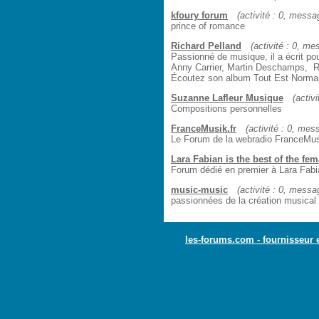
kfoury forum
(activité : 0, messag
prince of romance
Richard Pelland
(activité : 0, me
Passionné de musique, il a écrit pou
Anny Carrier, Martin Deschamps, Ri
Écoutez son album Tout Est Norma
Suzanne Lafleur Musique
(activ
Compositions personnelles
FranceMusik.fr
(activité : 0, mess
Le Forum de la webradio FranceMus
Lara Fabian is the best of the fem
Forum dédié en premier à Lara Fabia
music-music
(activité : 0, messag
passionnées de la création musical
les-forums.com - fournisseur 