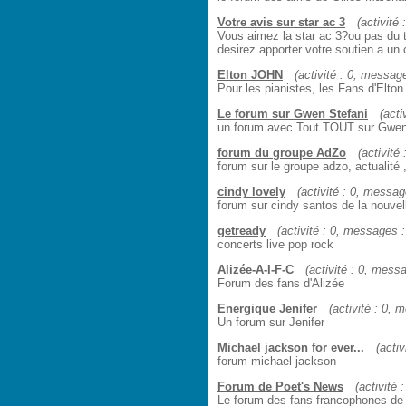
Votre avis sur star ac 3
(activité 
Vous aimez la star ac 3?ou pas d
desirez apporter votre soutien a un
Elton JOHN
(activité : 0, message
Pour les pianistes, les Fans d'Elton 
Le forum sur Gwen Stefani
(acti
un forum avec Tout TOUT sur Gwen
forum du groupe AdZo
(activité
forum sur le groupe adzo, actualité ,
cindy lovely
(activité : 0, message
forum sur cindy santos de la nouvel
getready
(activité : 0, messages : 
concerts live pop rock
Alizée-A-I-F-C
(activité : 0, messa
Forum des fans d'Alizée
Energique Jenifer
(activité : 0, 
Un forum sur Jenifer
Michael jackson for ever...
(activ
forum michael jackson
Forum de Poet's News
(activité 
Le forum des fans francophones de