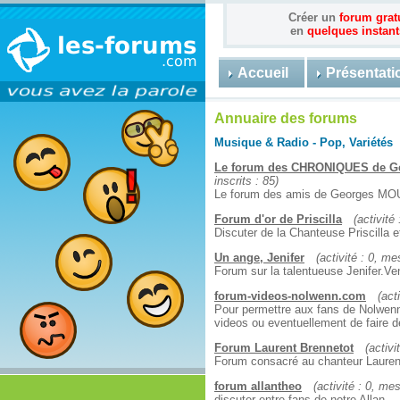
Créer un
forum grat
en
quelques instant
Accueil
Présentati
Annuaire des forums
Musique & Radio - Pop, Variétés
Le forum des CHRONIQUES de 
inscrits : 85)
Le forum des amis de Georges M
Forum d'or de Priscilla
(activité
Discuter de la Chanteuse Priscilla et
Un ange, Jenifer
(activité : 0, me
Forum sur la talentueuse Jenifer.V
forum-videos-nolwenn.com
(act
Pour permettre aux fans de Nolwenn 
videos ou eventuellement de faire 
Forum Laurent Brennetot
(activi
Forum consacré au chanteur Lauren
forum allantheo
(activité : 0, me
discuter entre fans de notre Allan