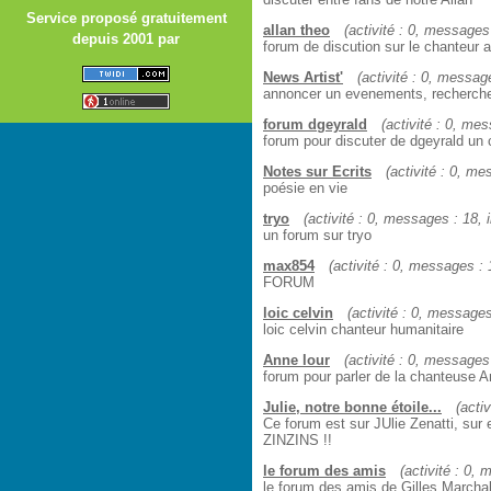
Service proposé gratuitement
allan theo
(activité : 0, messages 
depuis 2001 par
forum de discution sur le chanteur a
News Artist'
(activité : 0, message
annoncer un evenements, rechercher
forum dgeyrald
(activité : 0, mes
forum pour discuter de dgeyrald un 
Notes sur Ecrits
(activité : 0, me
poésie en vie
tryo
(activité : 0, messages : 18, i
un forum sur tryo
max854
(activité : 0, messages : 1
FORUM
loic celvin
(activité : 0, messages 
loic celvin chanteur humanitaire
Anne lour
(activité : 0, messages 
forum pour parler de la chanteuse 
Julie, notre bonne étoile...
(acti
Ce forum est sur JUlie Zenatti, sur e
ZINZINS !!
le forum des amis
(activité : 0, 
le forum des amis de Gilles Marcha