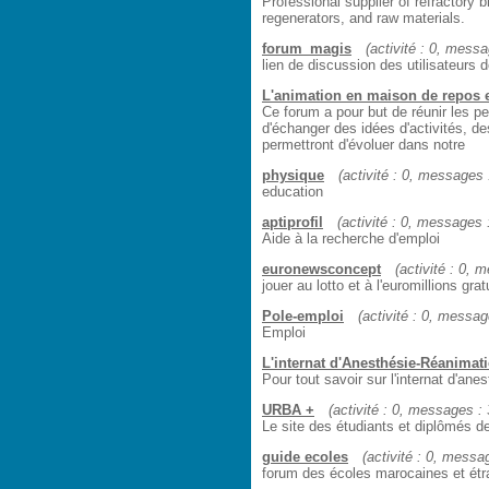
Professional supplier of refractory b
regenerators, and raw materials.
forum_magis
(activité : 0, messag
lien de discussion des utilisateurs d
L'animation en maison de repos e
Ce forum a pour but de réunir les p
d'échanger des idées d'activités, de
permettront d'évoluer dans notre
physique
(activité : 0, messages :
education
aptiprofil
(activité : 0, messages :
Aide à la recherche d'emploi
euronewsconcept
(activité : 0, m
jouer au lotto et à l'euromillions gra
Pole-emploi
(activité : 0, message
Emploi
L'internat d'Anesthésie-Réanimati
Pour tout savoir sur l'internat d'an
URBA +
(activité : 0, messages : 3
Le site des étudiants et diplômés de
guide ecoles
(activité : 0, messag
forum des écoles marocaines et étr