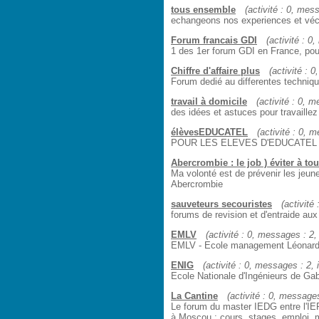
tous ensemble
(activité : 0, mess
echangeons nos experiences et vécu 
Forum francais GDI
(activité : 0
1 des 1er forum GDI en France, pour 
Chiffre d'affaire plus
(activité : 0
Forum dedié au differentes techniqu
travail à domicile
(activité : 0, m
des idées et astuces pour travaillez
élèvesEDUCATEL
(activité : 0, m
POUR LES ELEVES D'EDUCATEL
Abercrombie : le job ) éviter à tout
Ma volonté est de prévenir les jeun
Abercrombie
sauveteurs secouristes
(activité
forums de revision et d'entraide au
EMLV
(activité : 0, messages : 2, 
EMLV - Ecole management Léonard 
ENIG
(activité : 0, messages : 2, i
Ecole Nationale d'Ingénieurs de Ga
La Cantine
(activité : 0, messages 
Le forum du master IEDG entre l'IEP
à Moscou : cours, stages, emploi, 