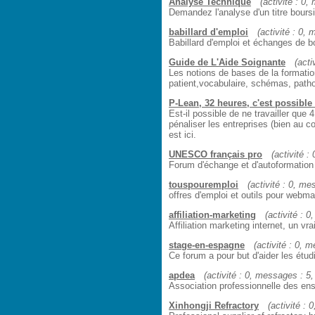
Analyse Technique
(activité : 0,
Demandez l'analyse d'un titre boursi
babillard d'emploi
(activité : 0, 
Babillard d'emploi et échanges de b
Guide de L'Aide Soignante
(acti
Les notions de bases de la formati
patient,vocabulaire, schémas, pathol
P-Lean, 32 heures, c'est possible 
Est-il possible de ne travailler que
pénaliser les entreprises (bien au co
est ici.
UNESCO français pro
(activité :
Forum d'échange et d'autoformation
touspouremploi
(activité : 0, me
offres d'emploi et outils pour webma
affiliation-marketing
(activité : 0
Affiliation marketing internet, un vr
stage-en-espagne
(activité : 0, m
Ce forum a pour but d'aider les étu
apdea
(activité : 0, messages : 5, 
Association professionnelle des ens
Xinhongji Refractory
(activité : 