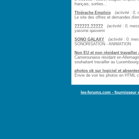
français, sorties...
Thiérache Emplois
(activité : 0,
Le site des offres et demandes d'e
?????? ?????
(activité : 0, mess
yassine qassemi
SONO GALAXY
(activité : 0, mes
SONORISATION - ANIMATION
Non EU et non résidant travailler
Camerounaise résidant en Allemagn
souhaitant travailler au Luxembourg
photos ok sur logiciel et absente
Envie de voir les photos en HTML c
les-forums.com - fournisseur 