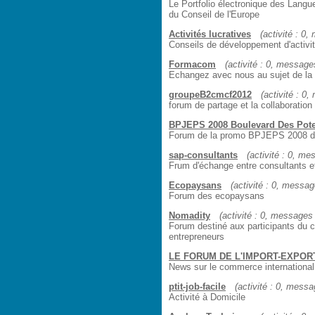
Le Portfolio électronique des Langu
du Conseil de l'Europe
Activités lucratives
(activité : 0,
Conseils de développement d'activit
Formacom
(activité : 0, messages
Echangez avec nous au sujet de la 
groupeB2cmcf2012
(activité : 0,
forum de partage et la collaboration
BPJEPS 2008 Boulevard Des Pot
Forum de la promo BPJEPS 2008 d
sap-consultants
(activité : 0, me
Frum d'échange entre consultants e
Ecopaysans
(activité : 0, message
Forum des ecopaysans
Nomadity
(activité : 0, messages :
Forum destiné aux participants du c
entrepreneurs
LE FORUM DE L'IMPORT-EXPOR
News sur le commerce international
ptit-job-facile
(activité : 0, messag
Activité à Domicile